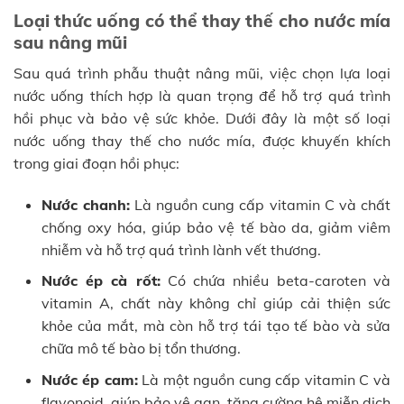
Loại thức uống có thể thay thế cho nước mía
sau nâng mũi
Sau quá trình phẫu thuật nâng mũi, việc chọn lựa loại
nước uống thích hợp là quan trọng để hỗ trợ quá trình
hồi phục và bảo vệ sức khỏe. Dưới đây là một số loại
nước uống thay thế cho nước mía, được khuyến khích
trong giai đoạn hồi phục:
Nước chanh:
Là nguồn cung cấp vitamin C và chất
chống oxy hóa, giúp bảo vệ tế bào da, giảm viêm
nhiễm và hỗ trợ quá trình lành vết thương.
Nước ép cà rốt:
Có chứa nhiều beta-caroten và
vitamin A, chất này không chỉ giúp cải thiện sức
khỏe của mắt, mà còn hỗ trợ tái tạo tế bào và sửa
chữa mô tế bào bị tổn thương.
Nước ép cam:
Là một nguồn cung cấp vitamin C và
flavonoid, giúp bảo vệ gan, tăng cường hệ miễn dịch