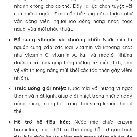
nhanh chóng cho cơ thể. Đây là lựa chọn tuyệt vời
cho những người đang cần bổ sung năng lượng như
vận động viên, người lao động nặng nhọc hoặc
người vừa mới phẫu thuật.
Bổ sung vitamin và khoáng chất:
Nước mía là
nguồn cung cấp các loại vitamin và khoáng chất
như vitamin C, vitamin A, kali và magiê. Những
dưỡng chất này giúp tăng cường hệ miễn dịch, bảo
vệ vết thương nâng mũi khỏi các tác nhân gây viêm
nhiễm.
Thức uống giải nhiệt:
Nước mía với hương vị ngọt
thanh và mát lạnh, giúp giải nhiệt trong những ngày
nắng nóng, mang lại trạng thái sảng khoái cho cơ
thể.
Hỗ trợ hệ tiêu hóa:
Nước mía chứa enzym
bromelain, một chất có khả năng hỗ trợ quá trình
tiêu hóa thức ăn và giảm tình trạng viêm nhiễm dạ