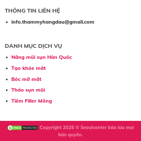
THÔNG TIN LIÊN HỆ
info.thammyhangdau@gmail.com
DANH MỤC DỊCH VỤ
Nâng mũi sụn Hàn Quốc
Tạo khóe mắt
Bóc mỡ mắt
Tháo sụn mũi
Tiêm Filler Mông
Copyright 2026 ©
Seoulcenter
bảo lưu mọi
bản quyền.