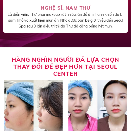
NGHỆ SĨ. NAM THƯ
Là diễn viên, Thư phải makeup rất nhiều, ăn đồ ăn nhanh khiến da bị
sạm, khô và xuất hiện mụn ẩn. Nhờ được bạn bè giới thiệu đến Seoul
Spa sau 3 lần điều trị thì da Thư đã căng bóng hết mụn.
HÀNG NGHÌN NGƯỜI ĐÃ LỰA CHỌN
THAY ĐỔI ĐỂ ĐẸP HƠN TẠI SEOUL
CENTER