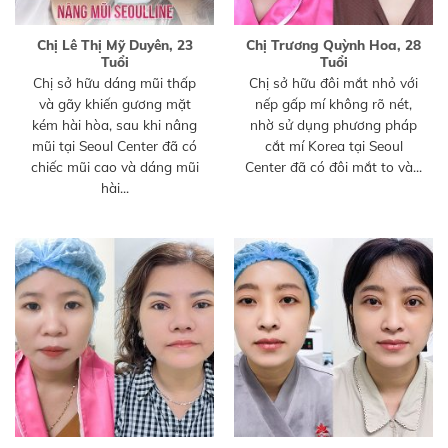
Chị Lê Thị Mỹ Duyên, 23
Chị Trương Quỳnh Hoa, 28
Tuổi
Tuổi
Chị sở hữu dáng mũi thấp
Chị sở hữu đôi mắt nhỏ với
và gãy khiến gương mặt
nếp gấp mí không rõ nét,
kém hài hòa, sau khi nâng
nhờ sử dụng phương pháp
mũi tại Seoul Center đã có
cắt mí Korea tại Seoul
chiếc mũi cao và dáng mũi
Center đã có đôi mắt to và...
hài...