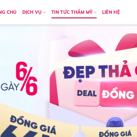
NG CHỦ
DỊCH VỤ
TIN TỨC THẨM MỸ
LIÊN HỆ