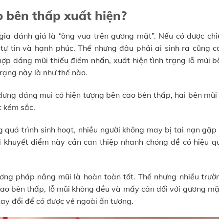
 bên thấp xuất hiện?
gia đánh giá là “ông vua trên gương mặt”. Nếu có được chi
tự tin và hạnh phúc. Thế nhưng đâu phải ai sinh ra cũng c
hợp dáng mũi thiếu điểm nhấn, xuất hiện tình trạng lỗ mũi b
rạng này là như thế nào.
dưng dáng mui có hiện tượng bên cao bên thấp, hai bên mũi
c kém sắc.
g quá trình sinh hoạt, nhiều người không may bị tai nạn gặp
i khuyết điểm này cần can thiệp nhanh chóng để có hiệu q
ơng pháp nâng mũi là hoàn toàn tốt. Thế nhưng nhiều trườ
ao bên thấp, lỗ mũi không đều và mấy cân đối với gương mặ
hay đổi để có được vẻ ngoài ấn tượng.