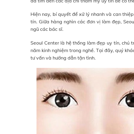
đã tìm đến các địa chỉ thẩm mỹ uy tín để có th
Hiện nay, bí quyết để xử lý nhanh và can thiệ
tín. Giữa hàng nghìn các đơn vị làm đẹp, Seoul
ngũ các bác sĩ.
Seoul Center là hệ thống làm đẹp uy tín, chú 
năm kinh nghiệm trong nghề. Tại đây, quý khác
tư vấn và hướng dẫn tận tình.