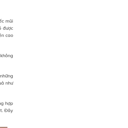
ếc mũi
ó được
ên cao
 không
 những
uả như
ng hợp
t. Đây