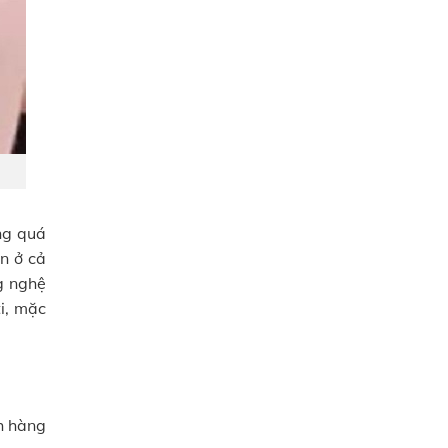
ng quá
n ở cả
g nghệ
i, mặc
h hàng