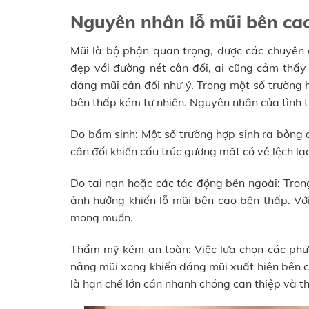
Nguyên nhân lỗ mũi bên cao
Mũi là bộ phận quan trọng, được các chuyên 
đẹp với đường nét cân đối, ai cũng cảm thấy 
dáng mũi cân đối như ý. Trong một số trường 
bên thấp kém tự nhiên. Nguyên nhân của tình t
Do bẩm sinh: Một số trường hợp sinh ra bỗng 
cân đối khiến cấu trúc gương mặt có vẻ lệch lạ
Do tai nạn hoặc các tác động bên ngoài: Tron
ảnh hưởng khiến lỗ mũi bên cao bên thấp. Vớ
mong muốn.
Thẩm mỹ kém an toàn: Việc lựa chọn các phư
nâng mũi xong khiến dáng mũi xuất hiện bên c
là hạn chế lớn cần nhanh chóng can thiệp và t