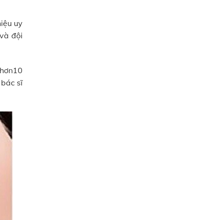
hiệu uy
 và đội
ĩ hơn10
 bác sĩ