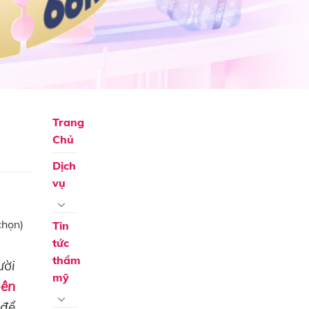
Trang
Chủ
Dịch
vụ
chọn)
Tin
tức
thẩm
ười
mỹ
bên
 để