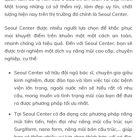
Một trong những cơ sở thẩm mỹ, làm đẹp uy tín, chất
lượng hiện nay trên thị trường đó chính là Seoul Center.
Seoul Center được nhiều người lựa chọn để khắc phục
mọi khuyết điểm trên khuôn mặt một cách an toàn,
nhanh chóng và hiệu quả. Đến với Seoul Center, bạn sẽ
được trải nghiệm một dịch vụ nâng mũi cao cấp, chuyên
nghiệp, cụ thể:
Seoul Center sở hữu đội ngũ bác sĩ, chuyên gia giàu
kinh nghiệm, được đào tạo và làm việc tại các bệnh
viện lớn trong, ngoài nước nên sẽ hiểu rất rõ nhu
cầu, mong muốn và tình trạng mũi của bạn để đưa
ra được phương pháp tối ưu nhất.
Tại Seoul Center có đa dạng các phương pháp nâng
mũi tiên tiến, hiện đại như nâng mũi cấu trúc sụn
Surgiform, nano form, nâng mũi bán cấu trúc,… giúp
bạn có thêm nhiều sự lựa chọn thích hợp với cơ địa,