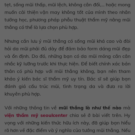
tẹt, sống mũi thấp, mũi lệch, không cân đối,… hoặc mong
muốn cải thiện vận may không tốt của mình theo nhân
tướng học, phương pháp phẫu thuật thẩm mỹ nâng mũi
thẳng có thể là lựa chọn phù hợp.
Nhưng cần lưu ý mũi thẳng có sống mũi khá cao và đòi
hỏi da mũi phải đủ dày để đảm bảo form dáng mũi đẹp
và ổn định. Do đó, những bạn có da mũi mỏng cần cân
nhắc kỹ lưỡng trước khi thực hiện. Để biết chính xác bản
thân có phù hợp với mũi thẳng không, bạn nên tham
khảo ý kiến bác sĩ thẩm mỹ uy tín. Bác sĩ sẽ giúp bạn
đánh giá cấu trúc mũi, tình trạng da và đưa ra lời
khuyên phù hợp.
Với những thông tin về
mũi thẳng là như thế nào
mà
viện thẩm mỹ seoulcenter
chia sẻ ở bài viết trên. Hy
vọng với những kiến thức hữu ích này, đã giúp bạn hiểu
rõ hơn về đặc điểm và ý nghĩa của tướng mũi thẳng. Nếu