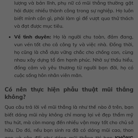
lượng và bản lĩnh, phụ nữ có mũi thẳng thường gặt
hái được nhiều thành công trong sự nghiệp. Họ luôn
biết mình cần gì, phải làm gì để vượt qua thử thách
và đạt được mục tiêu.
Về tình duyên:
Họ là người chu toàn, đảm đang,
vun vén tốt cho cả công ty và việc nhà. Đồng thời,
họ cũng là chỗ dựa vững chắc cho chồng con, cùng
nhau xây dựng tổ ấm hạnh phúc. Nhờ sự thấu hiểu,
đồng cảm và yêu thương từ người bạn đời, họ có
cuộc sống hôn nhân viên mãn.
Có nên thực hiện phẫu thuật mũi thẳng
không?
Qua câu trả lời về mũi thẳng là như thế nào ở trên, bạn
biết dáng mũi này không chỉ mang lại vẻ đẹp thẩm mỹ
thu hút, mà còn mang đến nhiều vận may tốt cho chủ sở
hữu. Do đó, nếu bạn sinh ra đã có dáng mũi cao, thon
gọn và cân đối như dáng mũi thẳng thì bạn
KHÔNG