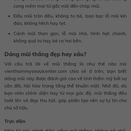
cong mềm mại từ gốc mũi đến chóp mũi.
Đầu mũi tròn đều, không to bè, bao bọc lỗ mũi kín
đáo, không hếch hay tẹt.
Cánh mũi thon gọn, lỗ mũi nhỏ, hình hạt chanh,
không quá to hay bè ra hai bên.
Dáng mũi thẳng đẹp hay xấu?
Với câu trả lời về mũi thẳng là như thế nào mà
vienthammyseoulcenter.com chia sẻ ở trên, bạn biết
dáng mũi này được đánh giá cao về tính thẩm mỹ bởi sự
cân đối, hài hòa trong tổng thể khuôn mặt. Nhờ đó, dù
bạn nhìn chính diện hay từ mọi góc độ, mũi thẳng đều
toát lên vẻ đẹp thu hút, góp phần tạo nên sự tự tin cho
chủ sở hữu.
Trực diện
Nhìn từ góc chính diện, sống mũi thẳng, không gồ ghề,