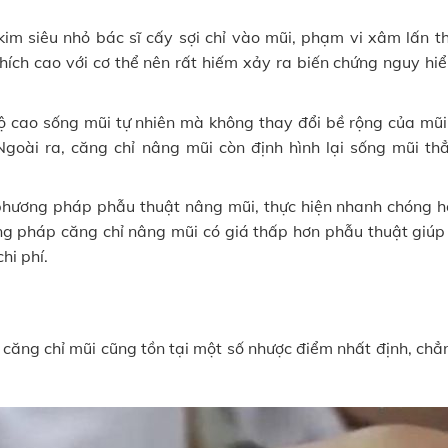
im siêu nhỏ bác sĩ cấy sợi chỉ vào mũi, phạm vi xâm lấn t
thích cao với cơ thể nên rất hiếm xảy ra biến chứng nguy hi
ộ cao sống mũi tự nhiên mà không thay đổi bề rộng của mũi
Ngoài ra, căng chỉ nâng mũi còn định hình lại sống mũi th
c phương pháp phẫu thuật nâng mũi, thực hiện nhanh chóng h
ng pháp căng chỉ nâng mũi có giá thấp hơn phẫu thuật giúp
hi phí.
ăng chỉ mũi cũng tồn tại một số nhược điểm nhất định, chẳ