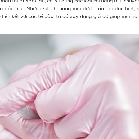
hẫu thuật xâm lấn, chỉ sử dụng các loại chỉ nâng mũi chuyê
 đầu mũi. Những sợi chỉ nâng mũi được cấu tạo đặc biệt, s
 liên kết với các tế bào, từ đó xây dựng giá đỡ giúp mũi n