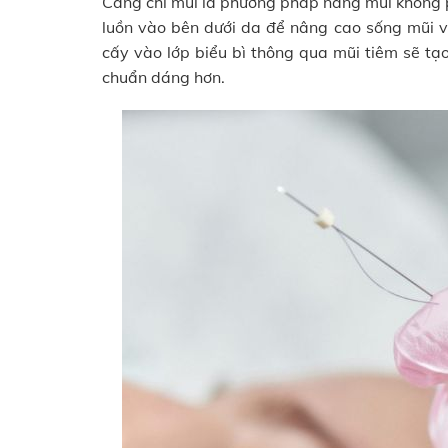
Căng chỉ mũi là phương pháp nâng mũi không p
luồn vào bên dưới da để nâng cao sống mũi và
cấy vào lớp biểu bì thông qua mũi tiêm sẽ tạo
chuẩn dáng hơn.