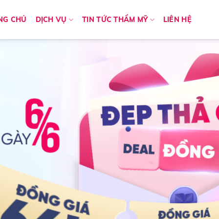
NG CHỦ
DỊCH VỤ
TIN TỨC THẨM MỸ
LIÊN HỆ