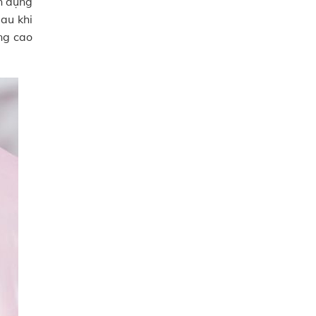
n dụng
au khi
âng cao