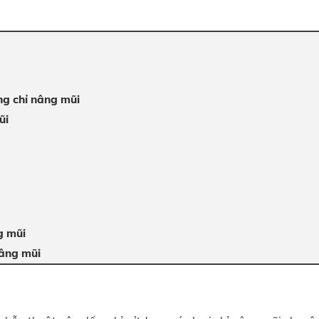
g chỉ nâng mũi
ũi
g mũi
nâng mũi