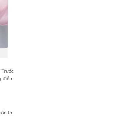
 Trước
g điểm
tồn tại