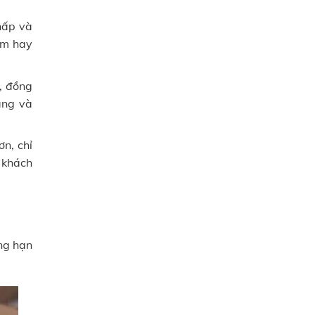
hấp và
ểm hay
, đồng
ẳng và
ơn, chỉ
 khách
ng hạn