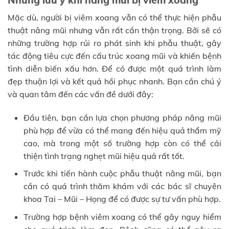
Những lưu ý khi nâng mũi bị viêm xoang
Mặc dù, người bị viêm xoang vẫn có thể thực hiện phẫu
thuật nâng mũi nhưng vẫn rất cần thận trọng. Bởi sẽ có
những trường hợp rủi ro phát sinh khi phẫu thuật, gây
tác động tiêu cực đến cấu trúc xoang mũi và khiến bệnh
tình diễn biến xấu hơn. Để có được một quá trình làm
đẹp thuận lợi và kết quả hồi phục nhanh. Bạn cần chú ý
và quan tâm đến các vấn đề dưới đây:
Đầu tiên, bạn cần lựa chọn phương pháp nâng mũi
phù hợp để vừa có thể mang đến hiệu quả thẩm mỹ
cao, mà trong một số trường hợp còn có thể cải
thiện tình trạng nghẹt mũi hiệu quả rất tốt.
Trước khi tiến hành cuộc phẫu thuật nâng mũi, bạn
cần có quá trình thăm khám với các bác sĩ chuyên
khoa Tai – Mũi – Họng để có được sự tư vấn phù hợp.
Trường hợp bệnh viêm xoang có thể gây nguy hiểm