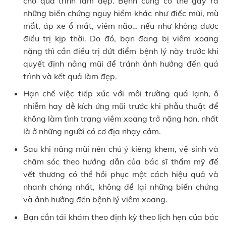
cho quá trình làm đẹp. Bệnh cũng có thể gây ra
những biến chứng nguy hiểm khác như điếc mũi, mù
mắt, áp xe ổ mắt, viêm não… nếu như không được
điều trị kịp thời. Do đó, bạn đang bị viêm xoang
nặng thì cần điều trị dứt điểm bệnh lý này trước khi
quyết định nâng mũi để tránh ảnh hưởng đến quá
trình và kết quả làm đẹp.
Hạn chế việc tiếp xúc với môi trường quá lạnh, ô
nhiễm hay dễ kích ứng mũi trước khi phẫu thuật để
không làm tình trạng viêm xoang trở nặng hơn, nhất
là ở những người có cơ địa nhạy cảm.
Sau khi nâng mũi nên chú ý kiêng khem, vệ sinh và
chăm sóc theo hướng dẫn của bác sĩ thẩm mỹ để
vết thương có thể hồi phục một cách hiệu quả và
nhanh chóng nhất, không để lại những biến chứng
và ảnh hưởng đến bệnh lý viêm xoang.
Bạn cần tái khám theo định kỳ theo lịch hẹn của bác