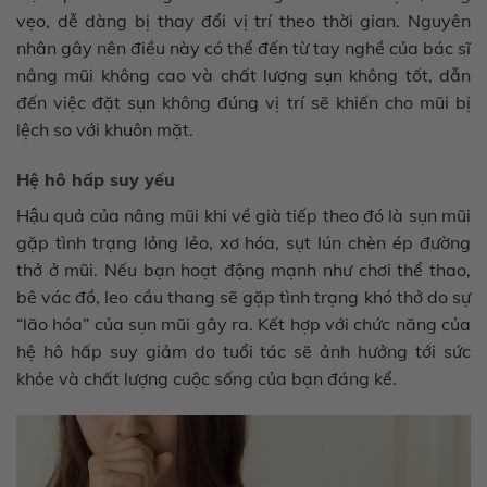
vẹo, dễ dàng bị thay đổi vị trí theo thời gian. Nguyên
nhân gây nên điều này có thể đến từ tay nghề của bác sĩ
nâng mũi không cao và chất lượng sụn không tốt, dẫn
đến việc đặt sụn không đúng vị trí sẽ khiến cho mũi bị
lệch so với khuôn mặt.
Hệ hô hấp suy yếu
Hậu quả của nâng mũi khi về già tiếp theo đó là sụn mũi
gặp tình trạng lỏng lẻo, xơ hóa, sụt lún chèn ép đường
thở ở mũi. Nếu bạn hoạt động mạnh như chơi thể thao,
bê vác đồ, leo cầu thang sẽ gặp tình trạng khó thở do sự
“lão hóa” của sụn mũi gây ra. Kết hợp với chức năng của
hệ hô hấp suy giảm do tuổi tác sẽ ảnh hưởng tới sức
khỏe và chất lượng cuộc sống của bạn đáng kể.