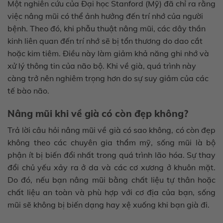
Một nghiên cứu của Đại học Stanford (Mỹ) đã chỉ ra rằng
việc nâng mũi có thể ảnh hưởng đến trí nhớ của người
bệnh. Theo đó, khi phẫu thuật nâng mũi, các dây thần
kinh liên quan đến trí nhớ sẽ bị tổn thương do dao cắt
hoặc kim tiêm. Điều này làm giảm khả năng ghi nhớ và
xử lý thông tin của não bộ. Khi về già, quá trình này
càng trở nên nghiêm trọng hơn do sự suy giảm của các
tế bào não.
Nâng mũi khi về già có còn đẹp không?
Trả lời câu hỏi nâng mũi về già có sao không, có còn đẹp
không theo các chuyên gia thẩm mỹ, sống mũi là bộ
phận ít bị biến đổi nhất trong quá trình lão hóa. Sự thay
đổi chủ yếu xảy ra ở da và các cơ xương ở khuôn mặt.
Do đó, nếu bạn nâng mũi bằng chất liệu tự thân hoặc
chất liệu an toàn và phù hợp với cơ địa của bạn, sống
mũi sẽ không bị biến dạng hay xệ xuống khi bạn già đi.