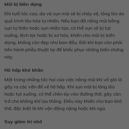
Mũi bị biến dạng
Khi tuổi tác cao, da và sụn mũi sẽ bị chảy xệ, lỏng lẻo do
quá trình lão hóa tự nhiên. Nếu bạn đã nâng mũi bằng
sụn tự thân hoặc sụn nhân tạo, có thể sụn sẽ bị tụt
xuống, lệch lạc hoặc bị xơ hóa, khiến cho mũi bị biến
dạng, không còn đẹp như ban đầu. Đôi khi bạn còn phải
tiến hành phẫu thuật lại để khắc phục những biến chứng
này.
Hô hấp khó khăn
Một trong những tác hại của việc nâng mũi khi về già là
gây ra các vấn đề về hô hấp. Khi sụn mũi bị lỏng lẻo
hoặc tụt xuống, có thể chèn ép vào đường thở, gây cản
trở cho không khí lưu thông. Điều này khiến cho bạn khó
thở, đặc biệt là khi vận động nặng hoặc khi ngủ.
Suy giảm trí nhớ