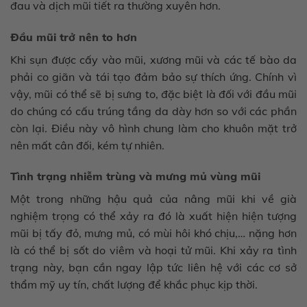
đau và dịch mũi tiết ra thường xuyên hơn.
Đầu mũi trở nên to hơn
Khi sụn được cấy vào mũi, xương mũi và các tế bào da
phải co giãn và tái tạo đảm bảo sự thích ứng. Chính vì
vậy, mũi có thể sẽ bị sưng to, đặc biệt là đối với đầu mũi
do chúng có cấu trúng tầng da dày hơn so với các phần
còn lại. Điều này vô hình chung làm cho khuôn mặt trở
nên mất cân đối, kém tự nhiên.
Tình trạng nhiễm trùng và mưng mủ vùng mũi
Một trong những hậu quả của nâng mũi khi về già
nghiệm trọng có thể xảy ra đó là xuất hiện hiện tượng
mũi bị tấy đỏ, mưng mủ, có mùi hôi khó chịu,… nặng hơn
là có thể bị sốt do viêm và hoại tử mũi. Khi xảy ra tình
trạng này, bạn cần ngay lập tức liên hệ với các cơ sở
thẩm mỹ uy tín, chất lượng để khắc phục kịp thời.