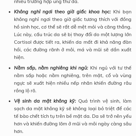
nhiều trường hợp ung thư da.
Không nghỉ ngơi theo giờ giấc khoa học:
Khi bạn
không nghỉ ngơi theo giờ giấc tương thích với đồng
hồ sinh học, cơ thể sẽ rất dễ mệt mỏi và căng thẳng.
Lúc này, cấu trúc da sẽ bị thay đổi do một lượng lớn
Cortisol được tiết ra, khiến da mất đi khả năng đàn
hồi, các đường rãnh ở môi, má và mũi sẽ dần xuất
hiện.
Nằm sấp, nằm nghiêng khi ngủ:
Khi ngủ với tư thế
nằm sấp hoặc nằm nghiêng, trên mặt, cổ và vùng
ngực sẽ xuất hiện nhiều nếp nhăn khiến đường râu
rồng lộ rõ.
Vệ sinh da mặt không kỹ:
Quá trình vệ sinh, làm
sạch da mặt không kỹ sẽ không loại bỏ triệt để các
tế bào chết tích tụ trên bề mặt da. Da sẽ trở nên yếu
hơn và khiến đường lõm ở mũi và môi ngày càng sâu
hơn.