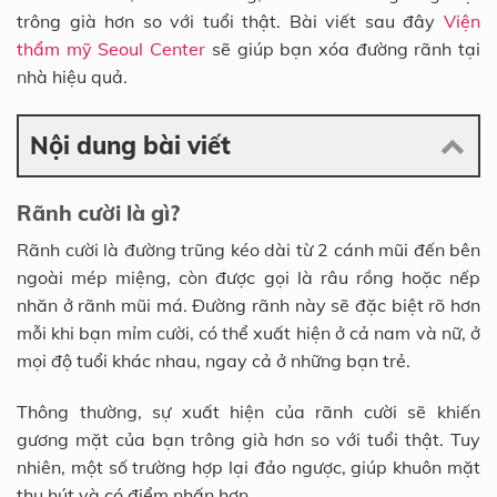
trông già hơn so với tuổi thật. Bài viết sau đây
Viện
thẩm mỹ Seoul Center
sẽ giúp bạn xóa đường rãnh tại
nhà hiệu quả.
Nội dung bài viết
Rãnh cười là gì?
Rãnh cười là đường trũng kéo dài từ 2 cánh mũi đến bên
ngoài mép miệng, còn được gọi là râu rồng hoặc nếp
nhăn ở rãnh mũi má. Đường rãnh này sẽ đặc biệt rõ hơn
mỗi khi bạn mỉm cười, có thể xuất hiện ở cả nam và nữ, ở
mọi độ tuổi khác nhau, ngay cả ở những bạn trẻ.
Thông thường, sự xuất hiện của rãnh cười sẽ khiến
gương mặt của bạn trông già hơn so với tuổi thật. Tuy
nhiên, một số trường hợp lại đảo ngược, giúp khuôn mặt
thu hút và có điểm nhấn hơn.