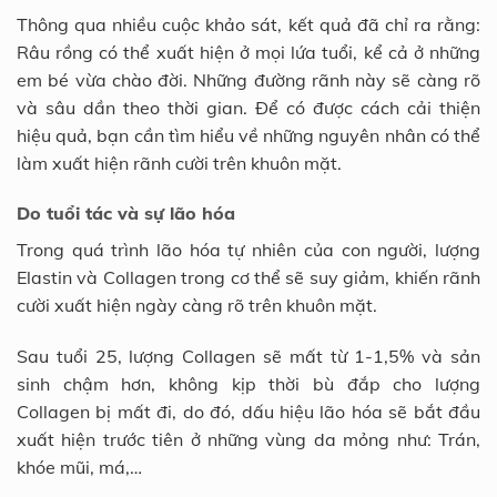
Thông qua nhiều cuộc khảo sát, kết quả đã chỉ ra rằng:
Râu rồng có thể xuất hiện ở mọi lứa tuổi, kể cả ở những
em bé vừa chào đời. Những đường rãnh này sẽ càng rõ
và sâu dần theo thời gian. Để có được cách cải thiện
hiệu quả, bạn cần tìm hiểu về những nguyên nhân có thể
làm xuất hiện rãnh cười trên khuôn mặt.
Do tuổi tác và sự lão hóa
Trong quá trình lão hóa tự nhiên của con người, lượng
Elastin và Collagen trong cơ thể sẽ suy giảm, khiến rãnh
cười xuất hiện ngày càng rõ trên khuôn mặt.
Sau tuổi 25, lượng Collagen sẽ mất từ 1-1,5% và sản
sinh chậm hơn, không kịp thời bù đắp cho lượng
Collagen bị mất đi, do đó, dấu hiệu lão hóa sẽ bắt đầu
xuất hiện trước tiên ở những vùng da mỏng như: Trán,
khóe mũi, má,…