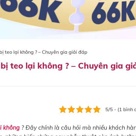
ị teo lại không ? – Chuyên gia giải đáp
ị teo lại không ? – Chuyên gia giả
5/5 - (1 bình 
ại không
? Đây chính là câu hỏi mà nhiều khách hà