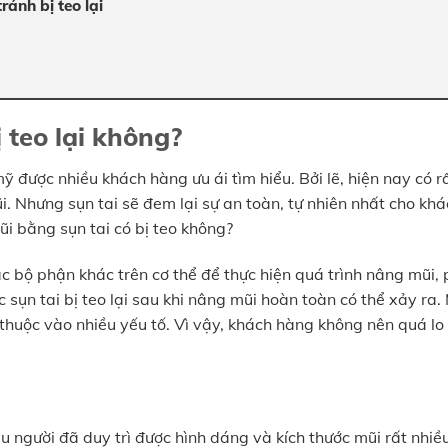
ránh bị teo lại
 teo lại không?
được nhiều khách hàng ưu ái tìm hiểu. Bởi lẽ, hiện nay có r
. Nhưng sụn tai sẽ đem lại sự an toàn, tự nhiên nhất cho khá
ũi bằng sụn tai có bị teo không?
ác bộ phận khác trên cơ thể để thực hiện quá trình nâng mũi,
ụn tai bị teo lại sau khi nâng mũi hoàn toàn có thể xảy ra.
thuộc vào nhiều yếu tố. Vì vậy, khách hàng không nên quá lo
iều người đã duy trì được hình dáng và kích thước mũi rất nhi