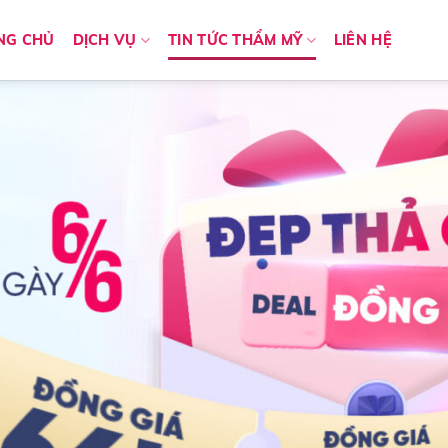
NG CHỦ
DỊCH VỤ
TIN TỨC THẨM MỸ
LIÊN HỆ