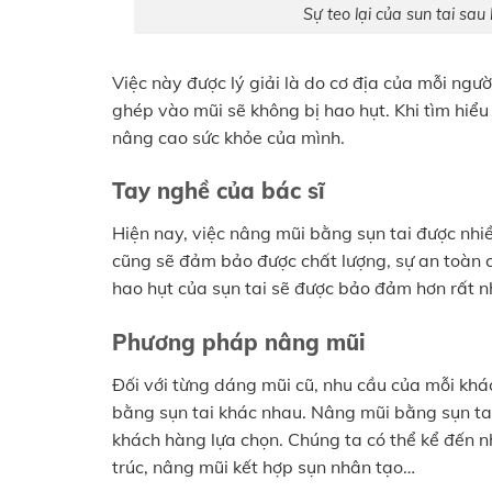
Sự teo lại của sun tai sau
Việc này được lý giải là do cơ địa của mỗi người
ghép vào mũi sẽ không bị hao hụt. Khi tìm hiểu
nâng cao sức khỏe của mình.
Tay nghề của bác sĩ
Hiện nay, việc nâng mũi bằng sụn tai được nhi
cũng sẽ đảm bảo được chất lượng, sự an toàn 
hao hụt của sụn tai sẽ được bảo đảm hơn rất n
Phương pháp nâng mũi
Đối với từng dáng mũi cũ, nhu cầu của mỗi kh
bằng sụn tai khác nhau. Nâng mũi bằng sụn ta
khách hàng lựa chọn. Chúng ta có thể kể đến
trúc, nâng mũi kết hợp sụn nhân tạo…