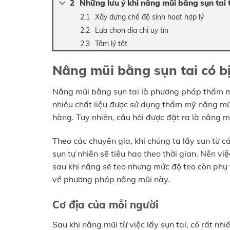
Những lưu ý khi nâng mũi bằng sụn tai t
Xây dựng chế độ sinh hoạt hợp lý
Lựa chọn địa chỉ uy tín
Tâm lý tốt
Nâng mũi bằng sụn tai có bị
Nâng mũi bằng sụn tai là phương pháp thẩm mỹ 
nhiều chất liệu được sử dụng thẩm mỹ nâng mũi
hàng. Tuy nhiên, câu hỏi được đặt ra là nâng m
Theo các chuyên gia, khi chúng ta lấy sụn từ c
sụn tự nhiên sẽ tiêu hao theo thời gian. Nên việc s
sau khi nâng sẽ teo nhưng mức độ teo còn phụ 
về phương pháp nâng mũi này.
Cơ địa của mỗi người
Sau khi nâng mũi từ việc lấy sụn tai, có rất nh