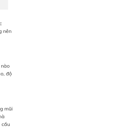
c
g nên
ở nào
o, độ
ng mũi
mà
i cấu