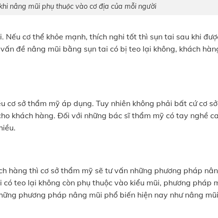
 khi nâng mũi phụ thuộc vào cơ địa của mỗi người
. Nếu cơ thể khỏe mạnh, thích nghi tốt thì sụn tai sau khi đượ
 vấn đề nâng mũi bằng sụn tai có bị teo lại không, khách hàn
ều cơ sở thẩm mỹ áp dụng. Tuy nhiên không phải bất cứ cơ s
cho khách hàng. Đối với những bác sĩ thẩm mỹ có tay nghề ca
hiều.
ách hàng thì cơ sở thẩm mỹ sẽ tư vấn những phương pháp nâ
i có teo lại không còn phụ thuộc vào kiểu mũi, phương pháp 
 những phương pháp nâng mũi phổ biến hiện nay như nâng mũ