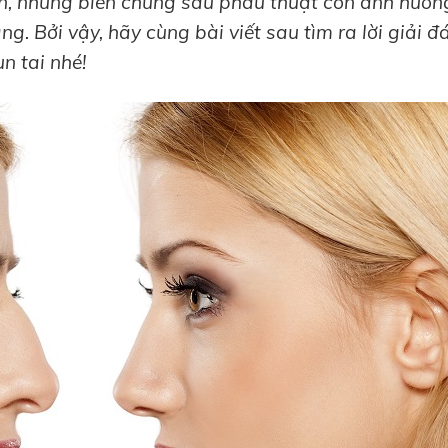
an, những biến chứng sau phẫu thuật còn ảnh hưởn
ng. Bởi vậy, hãy cùng bài viết sau tìm ra lời giải đ
n tai nhé!