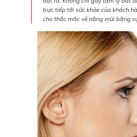
đặt ra. Không chỉ gây tâm lý bất 
trực tiếp tới sức khỏe của khách hà
cho thắc mắc về nâng mũi bằng sụ