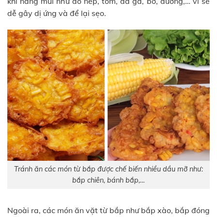
khi nâng mũi như đồ nếp, tôm, da gà, bơ, đường,… vì sẽ
dễ gây dị ứng và để lại sẹo.
Tránh ăn các món từ bắp được chế biến nhiều dầu mỡ như:
bắp chiên, bánh bắp,…
Ngoài ra, các món ăn vặt từ bắp như bắp xào, bắp đóng