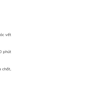
óc vết
0 phút
 chất,