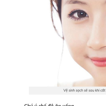
Vệ sinh sạch sẽ sau khi c
Chú ý chế độ ăn uống