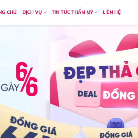
NG CHỦ
DỊCH VỤ
TIN TỨC THẨM MỸ
LIÊN HỆ