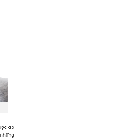
ược áp
a những