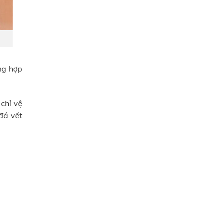
ng hợp
chỉ vệ
đá vết