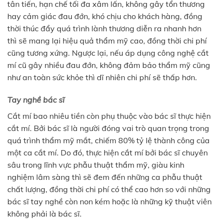
tân tiến, hạn chế tối đa xâm lấn, không gây tổn thương
hay cảm giác đau đớn, khó chịu cho khách hàng, đồng
thời thúc đẩy quá trình lành thương diễn ra nhanh hơn
thì sẽ mang lại hiệu quả thẩm mỹ cao, đồng thời chi phí
cũng tương xứng. Ngược lại, nếu áp dụng công nghệ cắt
mí cũ gây nhiều đau đớn, không đảm bảo thẩm mỹ cũng
như an toàn sức khỏe thì dĩ nhiên chi phí sẽ thấp hơn.
Tay nghề bác sĩ
Cắt mí bao nhiêu tiền còn phụ thuộc vào bác sĩ thực hiện
cắt mí. Bởi bác sĩ là người đóng vai trò quan trọng trong
quá trình thẩm mỹ mắt, chiếm 80% tỷ lệ thành công của
một ca cắt mí. Do đó, thực hiện cắt mí bởi bác sĩ chuyên
sâu trong lĩnh vực phẫu thuật thẩm mỹ, giàu kinh
nghiệm lâm sàng thì sẽ đem đến những ca phẫu thuật
chất lượng, đồng thời chi phí có thể cao hơn so với những
bác sĩ tay nghề còn non kém hoặc là những kỹ thuật viên
không phải là bác sĩ.