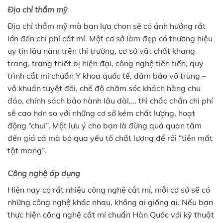
Địa chỉ thẩm mỹ
Địa chỉ thẩm mỹ mà bạn lựa chọn sẽ có ảnh hưởng rất
lớn đến chi phí cắt mí. Một cơ sở làm đẹp có thương hiệu
uy tín lâu năm trên thị trường, cơ sở vật chất khang
trang, trang thiết bị hiện đại, công nghệ tiên tiến, quy
trình cắt mí chuẩn Y khoa quốc tế, đảm bảo vô trùng –
vô khuẩn tuyệt đối, chế độ chăm sóc khách hàng chu
đáo, chính sách bảo hành lâu dài,… thì chắc chắn chi phí
sẽ cao hơn so với những cơ sở kém chất lượng, hoạt
động “chui”. Một lưu ý cho bạn là đừng quá quan tâm
đến giá cả mà bỏ qua yếu tố chất lượng để rồi “tiền mất
tật mang”.
Công nghệ áp dụng
Hiện nay có rất nhiều công nghệ cắt mí, mỗi cơ sở sẽ có
những công nghệ khác nhau, không ai giống ai. Nếu bạn
thực hiện công nghệ cắt mí chuẩn Hàn Quốc với kỹ thuật