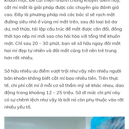
khuôn mặt. Để cải thiện nhanh chóng khuyết điểm này,
cắt mí mắt là giải pháp được các chuyên gia đánh giá
cao. Đây là phương pháp mà các bác sĩ sẽ rạch một
đường siêu nhỏ ở vùng mí mắt trên, sau đó loại bỏ da
dư, mỡ thừa, tái lập cấu trúc để mắt được cân đối, đồng
thời tạo nếp mí mới sao cho hài hòa với tổng thể khuôn
mặt. Chỉ sau 20 – 30 phút, bạn sẽ sở hữu ngay đôi mắt
hai mí đẹp tự nhiên và đôi mắt cũng trở nên trẻ trung
hơn rất nhiều.
Sở hữu nhiều ưu điểm vượt trội như vậy nên nhiều người
băn khoăn không biết cắt mí bao nhiêu tiền. Trên thực
tế, chi phí cắt mí ở mỗi cơ sở thẩm mỹ sẽ khác nhau, dao
động trong khoảng 12 – 25 triệu. Sở dĩ mức chi phí này
có sự chênh lệch như vậy là bởi nó còn phụ thuộc vào rất
nhiều yếu tố.