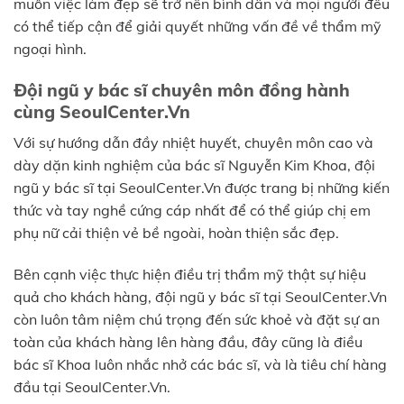
muốn việc làm đẹp sẽ trở nên bình dân và mọi người đều
có thể tiếp cận để giải quyết những vấn đề về thẩm mỹ
ngoại hình.
Đội ngũ y bác sĩ chuyên môn đồng hành
cùng SeoulCenter.Vn
Với sự hướng dẫn đầy nhiệt huyết, chuyên môn cao và
dày dặn kinh nghiệm của bác sĩ Nguyễn Kim Khoa, đội
ngũ y bác sĩ tại SeoulCenter.Vn được trang bị những kiến
thức và tay nghề cứng cáp nhất để có thể giúp chị em
phụ nữ cải thiện vẻ bề ngoài, hoàn thiện sắc đẹp.
Bên cạnh việc thực hiện điều trị thẩm mỹ thật sự hiệu
quả cho khách hàng, đội ngũ y bác sĩ tại SeoulCenter.Vn
còn luôn tâm niệm chú trọng đến sức khoẻ và đặt sự an
toàn của khách hàng lên hàng đầu, đây cũng là điều
bác sĩ Khoa luôn nhắc nhở các bác sĩ, và là tiêu chí hàng
đầu tại SeoulCenter.Vn.