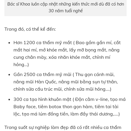
Bác sĩ Khoa luôn cập nhật những kiến thức mới dù đã có hơn
30 năm tuổi nghề
Trong đó, có thể kể đến:
Hơn 1200 ca thẩm mỹ mắt ( Bao gồm gắn mí, cắt
mắt hai mí, mở khóe mắt, lấy mỡ bọng mắt, nâng
cung chân mày, xóa nhăn khóe mắt, chỉnh mí
hỏng…)
Gần 2500 ca thẩm mỹ mũi ( Thu gọn cánh mũi,
nâng mũi Hàn Quốc, nâng mũi bằng sụn tự thân,
chỉnh sửa cấu trúc mũi, chỉnh sửa mũi hỏng….)
300 ca tạo hình khuôn mặt ( Độn cằm v-line, tạo má
Baby face, tiêm botox thon gọn hàm, tiêm tai tài
lộc, tạo má lúm đồng tiền, làm đầy thái dương,….)
Trong suốt sự nghiệp làm đẹp đã có rất nhiều ca thẩm