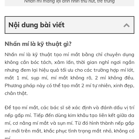
Nhấn mí mang lại ánh nhìn thu hút, trẻ trung
Nội dung bài viết
Nhấn mí là kỹ thuật gì?
Nhấn mí là kỹ thuật tạo mí mắt bằng chỉ chuyên dụng
không cần bóc tách, xâm lấn, thời gian nghỉ ngơi ngắn
nhưng đem lại hiệu quả tối ưu cho các trường hợp mí lót,
mắt 1 mí, sụp mí, mí mắt không rõ, 2 mí không đều.
Phương pháp này có thể tạo mắt 2 mí tự nhiên, xinh đẹp,
chân thật.
Để tạo mí mắt, các bác sĩ sẽ xác định và đánh dấu vị trí
nếp gấp mí. Tiếp đến dùng kim khâu tạo liên kết giữa da
mí, cơ nâng mí mắt và sụn mí. Từ đó hình thành nếp gấp
mí mới trên mắt, khắc phục tình trạng mắt nhỏ, không có
mí.