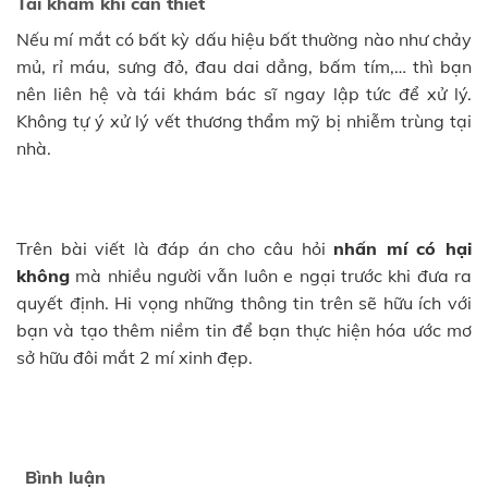
Tái khám khi cần thiết
Nếu mí mắt có bất kỳ dấu hiệu bất thường nào như chảy
mủ, rỉ máu, sưng đỏ, đau dai dẳng, bấm tím,… thì bạn
nên liên hệ và tái khám bác sĩ ngay lập tức để xử lý.
Không tự ý xử lý vết thương thẩm mỹ bị nhiễm trùng tại
nhà.
Trên bài viết là đáp án cho câu hỏi
nhấn mí có hại
không
mà nhiều người vẫn luôn e ngại trước khi đưa ra
quyết định. Hi vọng những thông tin trên sẽ hữu ích với
bạn và tạo thêm niềm tin để bạn thực hiện hóa ước mơ
sở hữu đôi mắt 2 mí xinh đẹp.
Bình luận