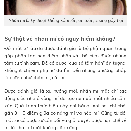
Nhấn mí là kỹ thuật không xâm lấn, an toàn, không gây hại
Sự thật về nhấn mí có nguy hiểm không?
Đôi mắt từ lâu đã được đánh giá là bộ phận quan trọng
góp phần tạo nên điểm nhấn và thể hiện được những
tâm tư tình cảm. Để có được “cửa sổ tâm hồn” ấn tượng,
không ít chị em phụ nữ đã tìm đến những phương pháp
làm đẹp như nhấn mí, cắt mí.
Được đánh giá là xu hướng mới, nhấn mí mắt chỉ tác
động siêu nhẹ ở vùng mí đã tạo nên đôi mắt nhiều cảm
xúc. Quá trình thực hiện này chỉ bằng một sợi chỉ nhỏ,
gắn 3 – 5 điểm giữa cơ nâng mi và nếp mí. Cũng từ đó,
mắt sẽ có được sự cân đối và giải quyết được hạn chế về
mí lót, hai mí mắt không cân xứng.