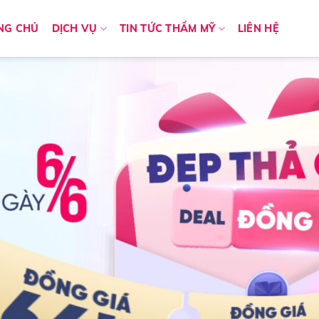
NG CHỦ
DỊCH VỤ
TIN TỨC THẨM MỸ
LIÊN HỆ