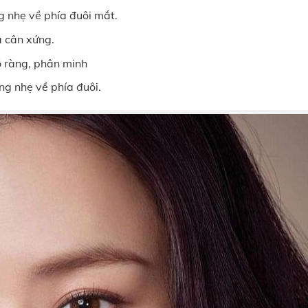
g nhẹ về phía đuôi mắt.
a cân xứng.
rõ ràng, phân minh
ng nhẹ về phía đuôi.