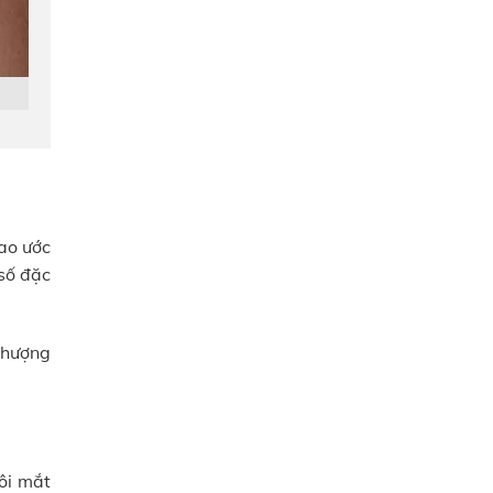
ao ước
số đặc
phượng
ôi mắt