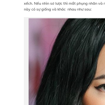
xếch. Nếu nhìn sơ lược thì mắt phụng nhãn và
này có sự giống và khác nhau như sau: