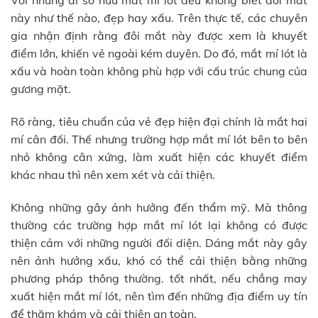
Với những ai sở hữu mắt mí lót đều không biết đôi mắt
này như thế nào, đẹp hay xấu. Trên thực tế, các chuyên
gia nhận định rằng đôi mắt này được xem là khuyết
điểm lớn, khiến vẻ ngoài kém duyên. Do đó, mắt mí lót là
xấu và hoàn toàn không phù hợp với cấu trúc chung của
gương mặt.
Rõ ràng, tiêu chuẩn của vẻ đẹp hiện đại chính là mắt hai
mí cân đối. Thế nhưng trường hợp mắt mí lót bên to bên
nhỏ không cân xứng, làm xuất hiện các khuyết điểm
khác nhau thì nên xem xét và cải thiện.
Không những gây ảnh hưởng đến thẩm mỹ. Mà thông
thường các trường hợp mắt mí lót lại không có được
thiện cảm với những người đối diện. Dáng mắt này gây
nên ảnh hưởng xấu, khó có thể cải thiện bằng những
phương pháp thông thường. tốt nhất, nếu chẳng may
xuất hiện mắt mí lót, nên tìm đến những địa điểm uy tín
để thăm khám và cải thiện an toàn.