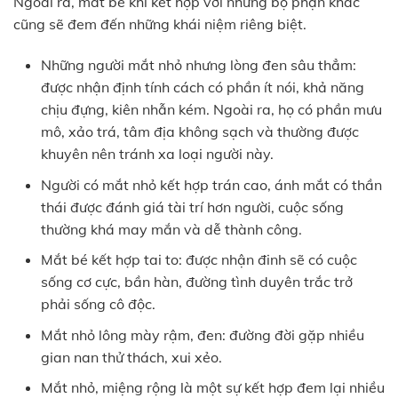
Ngoài ra, mắt bé khi kết hợp với những bộ phận khác
cũng sẽ đem đến những khái niệm riêng biệt.
Những người mắt nhỏ nhưng lòng đen sâu thẳm:
được nhận định tính cách có phần ít nói, khả năng
chịu đựng, kiên nhẫn kém. Ngoài ra, họ có phần mưu
mô, xảo trá, tâm địa không sạch và thường được
khuyên nên tránh xa loại người này.
Người có mắt nhỏ kết hợp trán cao, ánh mắt có thần
thái được đánh giá tài trí hơn người, cuộc sống
thường khá may mắn và dễ thành công.
Mắt bé kết hợp tai to: được nhận đinh sẽ có cuộc
sống cơ cực, bần hàn, đường tình duyên trắc trở
phải sống cô độc.
Mắt nhỏ lông mày rậm, đen: đường đời gặp nhiều
gian nan thử thách, xui xẻo.
Mắt nhỏ, miệng rộng là một sự kết hợp đem lại nhiều