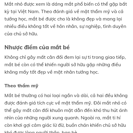
Mắt nhỏ được xem là dáng mắt phổ biến có thể gặp bất
kỳ tại Việt Nam. Theo đánh giá về mặt thẩm mỹ và cả
tướng học, mắt bé được cho là không đẹp và mang lại
nhiều điều không tốt về hôn nhân, sự nghiệp, tình duyên
của chủ sở hữu.
Nhược điểm của mắt bé
Không chỉ gây mất cân đối đem lại sự ti trong giao tiếp,
mắt bé còn có thể khiến người sở hữu gặp những điều
không mấy tốt đẹp về mặt nhân tướng học.
Theo thẩm mỹ
Mắt bé thường có hai loại ngắn và dài, cả hai đều không
được đánh giá tích cực về mặt thẩm mỹ. Đôi mắt nhỏ có
thể gây mất cân đối khuôn mặt dẫn đến khó thu hút ánh
nhìn của những người xung quanh. Ngoài ra, mắt ti hí
còn khơi gợi cảm giác lừ đừ, buồn chán khiến chủ sở hữu
khó được lòng người thân, bạn bè.