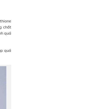
athione
g chất
nh quá
iúp quá