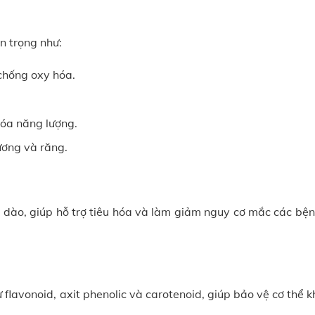
n trọng như:
chống oxy hóa.
hóa năng lượng.
ương và răng.
 dào, giúp hỗ trợ tiêu hóa và làm giảm nguy cơ mắc các bệ
lavonoid, axit phenolic và carotenoid, giúp bảo vệ cơ thể k