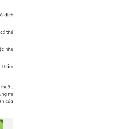
ó dịch
có thể
ệc nhẹ
u thẩm
thuật.
vùng mí
ến của