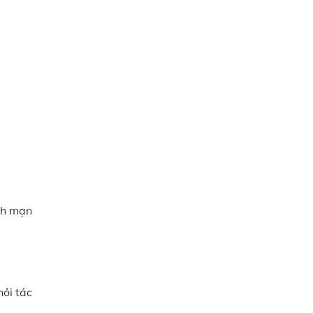
nh mạn
hỏi tác