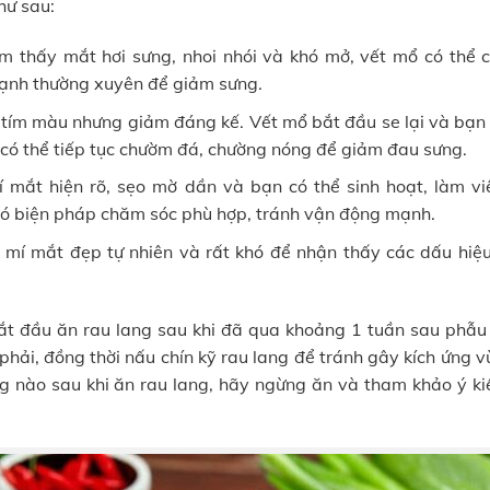
hư sau:
ảm thấy mắt hơi sưng, nhoi nhói và khó mở, vết mổ có thể c
lạnh thường xuyên để giảm sưng.
 tím màu nhưng giảm đáng kế. Vết mổ bắt đầu se lại và bạn 
 có thể tiếp tục chườm đá, chường nóng để giảm đau sưng.
í mắt hiện rõ, sẹo mờ dần và bạn có thể sinh hoạt, làm vi
có biện pháp chăm sóc phù hợp, tránh vận động mạnh.
, mí mắt đẹp tự nhiên và rất khó để nhận thấy các dấu hiệ
bắt đầu ăn rau lang sau khi đã qua khoảng 1 tuần sau phẫu 
phải, đồng thời nấu chín kỹ rau lang để tránh gây kích ứng 
 nào sau khi ăn rau lang, hãy ngừng ăn và tham khảo ý ki