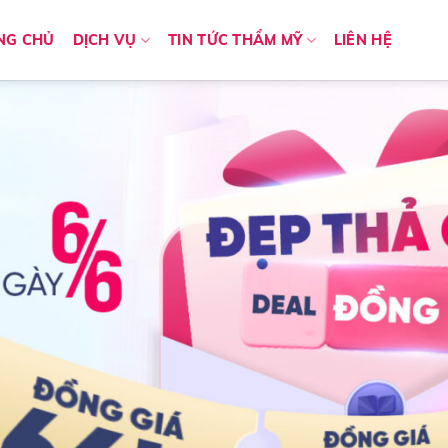
NG CHỦ
DỊCH VỤ
TIN TỨC THẨM MỸ
LIÊN HỆ