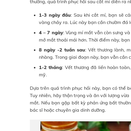
thường, quá trình phục hồi sau cắt mí diễn ra n
1-3 ngày đầu
: Sau khi cắt mí, bạn sẽ c
vàng chảy ra. Lúc này bạn cần chườm đá 
4 – 7 ngày
: Vùng mí mắt vẫn còn sưng và
mở mắt thoải mái hơn. Thời điểm này, bạn
8 ngày -2 tuần sau
: Vết thương lành, m
nhàng. Trong giai đoạn này, bạn vẫn cần 
1-2 tháng
: Vết thương đã liền hoàn toàn
mỹ.
Dựa trên quá trình phục hồi này, bạn có thể 
Tuy nhiên, hãy thận trọng và ăn với lượng vừa 
mắt. Nếu bạn gặp bất kỳ phản ứng bất thường
bác sĩ hoặc chuyên gia dinh dưỡng.