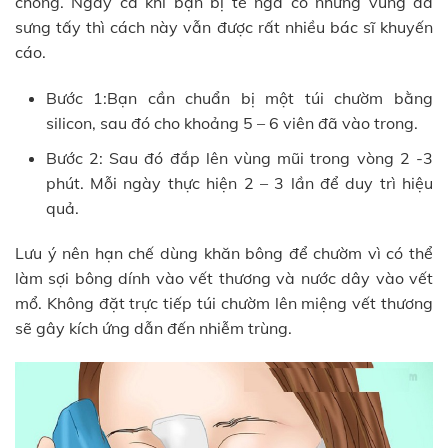
chóng. Ngay cả khi bạn bị té ngã có những vùng da
sưng tấy thì cách này vẫn được rất nhiều bác sĩ khuyến
cáo.
Bước 1:Bạn cần chuẩn bị một túi chườm bằng
silicon, sau đó cho khoảng 5 – 6 viên đã vào trong.
Bước 2: Sau đó đắp lên vùng mũi trong vòng 2 -3
phút. Mỗi ngày thực hiện 2 – 3 lần để duy trì hiệu
quả.
Lưu ý nên hạn chế dùng khăn bông để chườm vì có thể
làm sợi bông dính vào vết thương và nước dây vào vết
mổ. Không đặt trực tiếp túi chườm lên miệng vết thương
sẽ gây kích ứng dẫn đến nhiễm trùng.