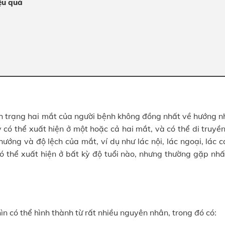
ệu quả
ình trạng hai mắt của người bệnh không đồng nhất về hướng 
 có thể xuất hiện ở một hoặc cả hai mắt, và có thể di truyề
hướng và độ lệch của mắt, ví dụ như lác nội, lác ngoại, lác c
có thể xuất hiện ở bất kỳ độ tuổi nào, nhưng thường gặp nhấ
n có thể hình thành từ rất nhiều nguyên nhân, trong đó có: