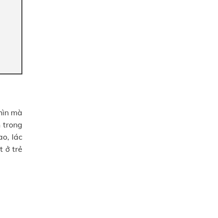
nhìn mà
n trong
ao, lác
t ở trẻ