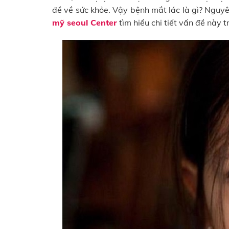
đề về sức khỏe. Vậy bệnh mắt lác là gì? Nguy
mỹ seoul Center
tìm hiểu chi tiết vấn đề này t