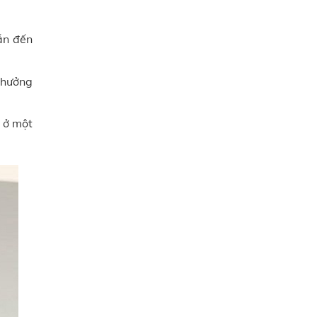
dẫn đến
 hưởng
 ở một