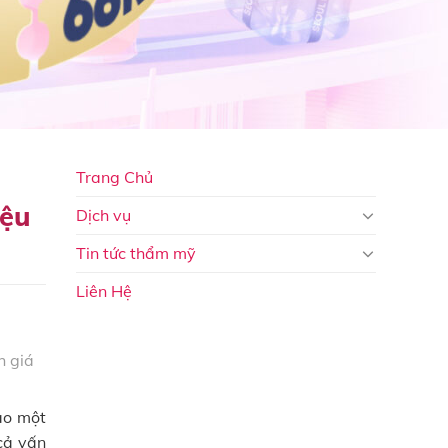
Trang Chủ
iệu
Dịch vụ
Tin tức thẩm mỹ
Liên Hệ
 giá
ào một
cả vấn