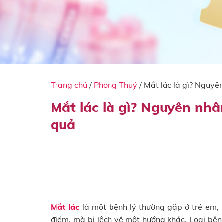
Trang chủ
/
Phong Thuỷ
/
Mắt lác là gì? Nguyê
Mắt lác là gì? Nguyên nhâ
quả
Mắt lác
là một bệnh lý thường gặp ở trẻ em, 
điểm, mà bị lệch về một hướng khác. Loại bệ