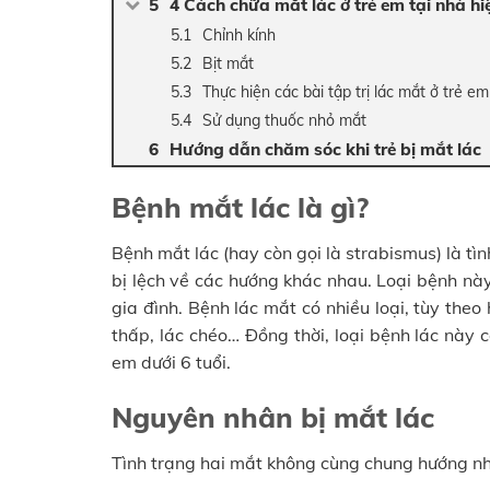
4 Cách chữa mắt lác ở trẻ em tại nhà hi
Chỉnh kính
Bịt mắt
Thực hiện các bài tập trị lác mắt ở trẻ em
Sử dụng thuốc nhỏ mắt
Hướng dẫn chăm sóc khi trẻ bị mắt lác
Bệnh mắt lác là gì?
Bệnh mắt lác (hay còn gọi là strabismus) là t
bị lệch về các hướng khác nhau. Loại bệnh này
gia đình. Bệnh lác mắt có nhiều loại, tùy theo 
thấp, lác chéo… Đồng thời, loại bệnh lác này 
em dưới 6 tuổi.
Nguyên nhân bị mắt lác
Tình trạng hai mắt không cùng chung hướng nhì