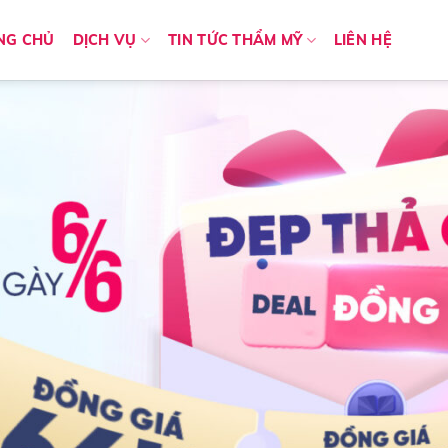
NG CHỦ
DỊCH VỤ
TIN TỨC THẨM MỸ
LIÊN HỆ